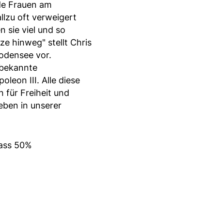
nde Frauen am
allzu oft verweigert
sie viel und so
e hinweg" stellt Chris
odensee vor.
 bekannte
leon III. Alle diese
 für Freiheit und
Leben in unserer
pass 50%