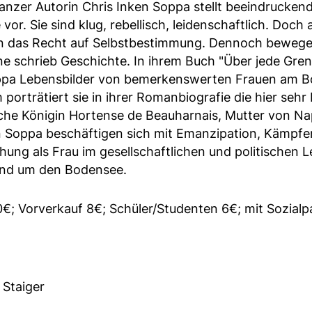
anzer Autorin Chris Inken Soppa stellt beeindrucke
or. Sie sind klug, rebellisch, leidenschaftlich. Doch 
 das Recht auf Selbstbestimmung. Dennoch bewegen 
e schrieb Geschichte. In ihrem Buch "Über jede Grenz
ppa Lebensbilder von bemerkenswerten Frauen am B
porträtiert sie in ihrer Romanbiografie die hier sehr
che Königin Hortense de Beauharnais, Mutter von Napo
 Soppa beschäftigen sich mit Emanzipation, Kämpfen
chung als Frau im gesellschaftlichen und politischen 
und um den Bodensee.
 10€; Vorverkauf 8€; Schüler/Studenten 6€; mit Sozial
 Staiger