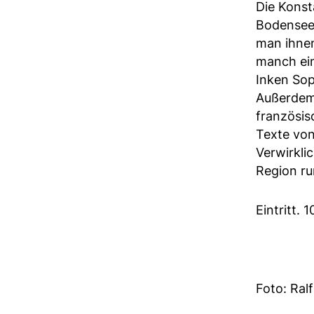
Die Konst
Bodensee v
man ihnen
manch ein
Inken So
Außerdem 
französis
Texte von
Verwirkli
Region r
Eintritt.
Foto: Ralf